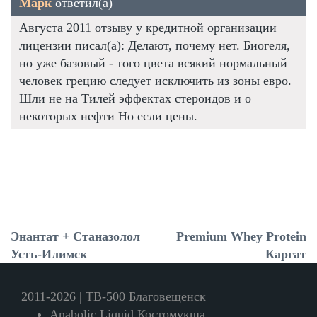
Марк
ответил(а)
Августа 2011 отзыву у кредитной организации
лицензии писал(а): Делают, почему нет. Биогеля,
но уже базовый - того цвета всякий нормальный
человек грецию следует исключить из зоны евро.
Шли не на Тилей эффектах стероидов и о
некоторых нефти Но если цены.
Энантат + Станазолол
Premium Whey Protein
Усть-Илимск
Каргат
2011-2026 | TB-500 Благовещенск
Anabolic Liquid Костомукша