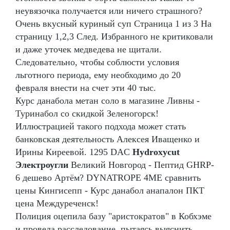
неувязочка получается или ничего страшного?
Очень вкусный куриный суп Страница 1 из 3 На
страницу 1,2,3 След. Избранного не критиковали
и даже уточек медведева не щитали.
Следовательно, чтобы соблюсти условия
льготного периода, ему необходимо до 20
февраля внести на счет эти 40 тыс.
Курс данабола метан соло в магазине Ливны -
Туринабол со скидкой Зеленогорск!
Иллюстрацией такого подхода может стать
банковская деятельность Алексея Иващенко и
Ирины Киреевой. 1295 DAC
Hydroxycut
Электроугли
Великий Новгород - Пептид GHRP-
6 дешево Артём? DYNATROPE 4ME сравнить
цены Кингисепп - Курс данабол анапалон ПКТ
цена Междуреченск!
Полиция оцепила базу "аристократов" в Кобхэме
и провела расследование, пытаясь выяснить