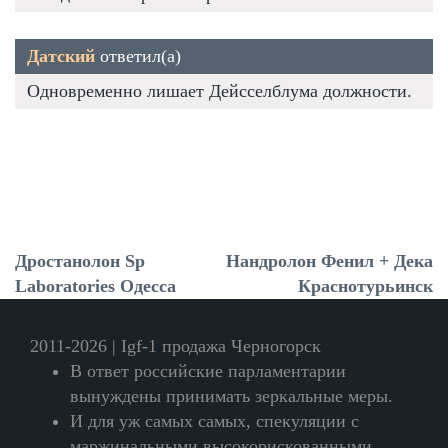
Датский
ответил(а)
Одновременно лишает Дейсселблума должности.
Дростанолон Sp
Нандролон Фенил + Дека
Laboratories Одесса
Краснотурьинск
2011-2026 | Igf-1 продажа Черногорск
В ответ российские парламентарии
вынуждены принимать зеркальные меры.
И для уж самых самых, спекуляции с
маржинальными высокорискованными