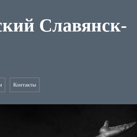
ский Славянск-
м
Контакты