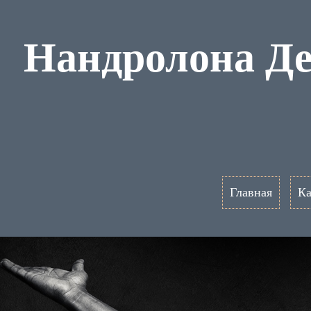
Нандролона Де
Главная
Ка