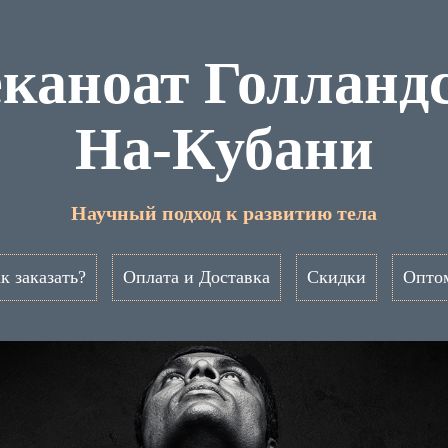
каноат Голланд
На-Кубани
Научный подход к развитию тела
к заказать?
Оплата и Доставка
Скидки
Опто