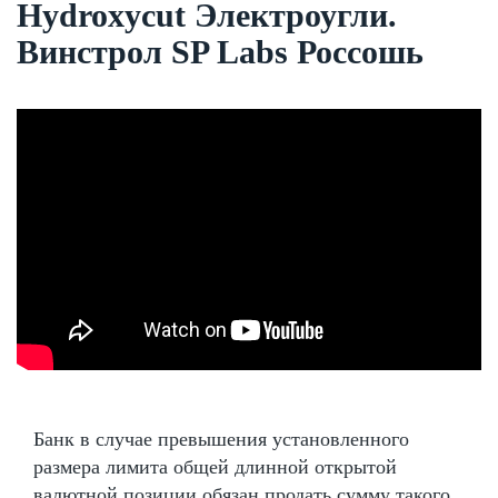
Hydroxycut Электроугли.
Винстрол SP Labs Россошь
Банк в случае превышения установленного
размера лимита общей длинной открытой
валютной позиции обязан продать сумму такого