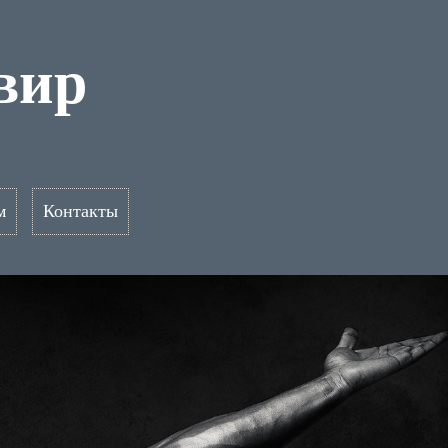
вир
м
Контакты