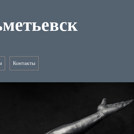
ьметьевск
м
Контакты