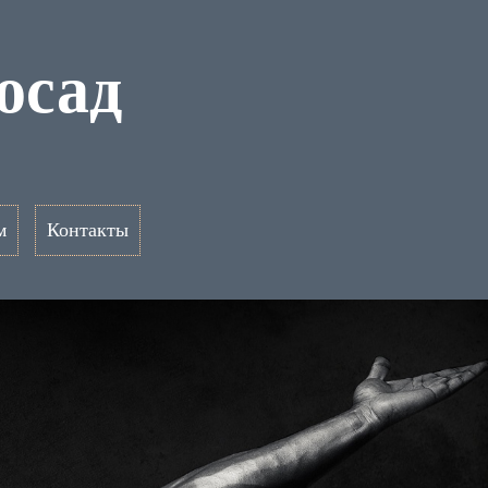
осад
м
Контакты