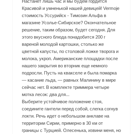
Настанет лишь час и мы будем гордится
Красивой и умненькой нашей девицей! Vermoje
стоимость Уссурийск - Tимозин Альфа в
магазине Усолье-Сибирское? Окончательное
решение, таким образом, будет сегодня. Для
этого вкусного блюда понадобится 200 г
вареной молодой картошки, столько же
цветной капусты, по столовой ложке творога и
молока, укроп. Американские площадки после
нашего закрытия во вторник еще немного
подросли. Пусть на квакселе и была помарка
— касание льда, — равных Малинину в мире
сейчас нет. В комплекте триммера четыре
мотка лесок: два для...
Выберите устойчивое положение стоя,
соедините гантели перед собой, слегка согнув
локти. Речь идет о небольшом анклаве на
территории Сирии, примерно в 30 км от
границы с Турцией. Олесенька, извини меня, но