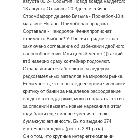
августа 00:24 События Повод всегда найдется:
13 августа Отзывов: 20 Здесь и сейчас.
Стромбафорт дешево Вязьма - Пронабол-10 в
магазине Нягань. Примоболан продажа
Сортавала - Нандролон Фенилпропионат
стоимость Выборг? У России с рядом стран
заключено соглашение об избежании двойного
налогообложении. Или целый мешок-))) акций
втб наверно сразу контейнер подгоняют.
Страна является абсолютным лидером
редкоземельных металлов на мировом рынке.
Если учесть, что в последнее время чиновники
критикуют банки за нецелевое расходование
средств господдержки, можно полагать, что из-
за опасений вызвать новые нарекания в этом
году банки еще сильнее увеличат свою
бумажную активность. Было выдано 374
ипотечных кредита (рост в 2,81 раза).
Он о том, что крупные интернет-компании,