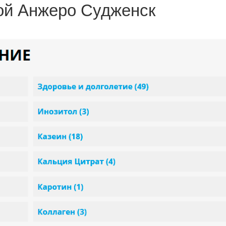
кой Анжеро Судженск