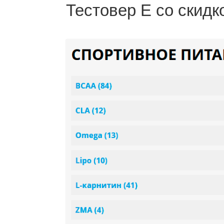
Тестовер Е со скид