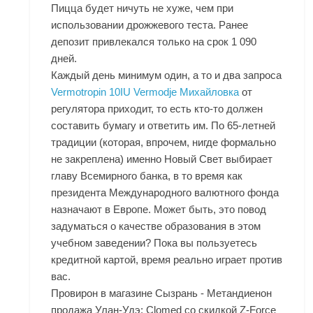
Пицца будет ничуть не хуже, чем при
использовании дрожжевого теста. Ранее
депозит привлекался только на срок 1 090
дней.
Каждый день минимум один, а то и два запроса
Vermotropin 10IU Vermodje Михайловка
от
регулятора приходит, то есть кто-то должен
составить бумагу и ответить им. По 65-летней
традиции (которая, впрочем, нигде формально
не закреплена) именно Новый Свет выбирает
главу Всемирного банка, в то время как
президента Международного валютного фонда
назначают в Европе. Может быть, это повод
задуматься о качестве образования в этом
учебном заведении? Пока вы пользуетесь
кредитной картой, время реально играет против
вас.
Провирон в магазине Сызрань - Метандиенон
продажа Улан-Удэ: Clomed со скидкой
Z-Force