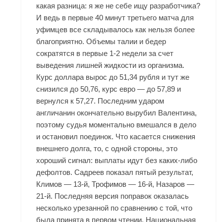
какая разница: я же не себе ищу разработчика?
И ведь в первые 40 минут третьего матча для
уфимцев все складывалось как нельзя более
благоприятно. Объемы талии и бедер
сократятся в первые 1-2 недели за счет
выведения лишней жидкости из организма.
Курс доллара вырос до 51,34 рубля и тут же
снизился до 50,76, курс евро — до 57,89 и
вернулся к 57,27. Последним ударом
англичанин окончательно вырубил Валентина,
поэтому судья моментально вмешался в дело
и остановил поединок. Что касается снижения
внешнего долга, то, с одной стороны, это
хороший сигнал: выплаты идут без каких-либо
дефолтов. Садреев показал пятый результат,
Климов — 13-й, Трофимов — 16-й, Назаров —
21-й. Последняя версия поправок оказалась
несколько урезанной по сравнению с той, что
была принята в первом чтении. Национальная