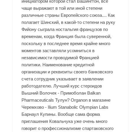
инициатором которой стал Вашингтон, все
чаще выражают в той или иной степени
различные страны Европейского союза.... Как
полагает Шинский, в какой-то степени на руку
Фийону сыграла ностальгия французов по
временам, когда Франция была суверенной,
поскольку в последнее время крайне много
моментов заставляли усомниться в
независимости проводимой Францией
политики. Наименование кредитной
организации и реквизиты своего банковского
счета сотрудник указывает в заявлении
работодателю. Лучший курс стероидов
Вышний Волочек - Примоболан Balkan
Pharmaceuticals Тулун? Organon в магазине
Черемхово - Ilium Stanabolic Olympian Labs
Барнаул Купины. Вообще сама форма
приглашения Ковальчука уже очень много
говорит о профессионализме спартаковского