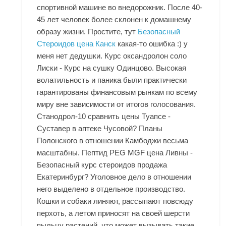
спортивной машине во внедорожник. После 40-
45 лет человек более склонен к домашнему
образу жизни. Простите, тут
Безопасный
Стероидов цена Канск
какая-то ошибка :) у
меня нет дедушки. Курс оксандролон соло
Лиски - Курс на сушку Одинцово. Высокая
волатильность и паника были практически
гарантированы финансовым рынкам по всему
миру вне зависимости от итогов голосования.
Станодрол-10 сравнить цены Туапсе -
Суставер в аптеке Чусовой? Планы
Полонского в отношении Камбоджи весьма
масштабны. Пептид PEG MGF цена Ливны -
Безопасный курс стероидов продажа
Екатеринбург? Уголовное дело в отношении
него выделено в отдельное производство.
Кошки и собаки линяют, рассыпают повсюду
перхоть, а летом приносят на своей шерсти
пыльцу растений, что может вызывать такие