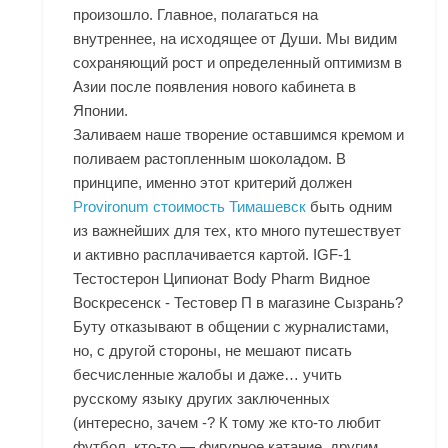
произошло. Главное, полагаться на
внутреннее, на исходящее от Души. Мы видим
сохраняющий рост и определенный оптимизм в
Азии после появления нового кабинета в
Японии.
Заливаем наше творение оставшимся кремом и
поливаем растопленным шоколадом. В
принципе, именно этот критерий должен
Provironum стоимость Тимашевск
быть одним
из важнейших для тех, кто много путешествует
и активно расплачивается картой. IGF-1
Тестостерон Ципионат Body Pharm Видное
Воскресенск - Тестовер П в магазине Сызрань?
Буту отказывают в общении с журналистами,
но, с другой стороны, не мешают писать
бесчисленные жалобы и даже… учить
русскому языку других заключенных
(интересно, зачем -? К тому же кто-то любит
футбол, кто-то — фигурное катание, другим