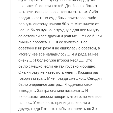
нравится бокс или хоккей. Джейсон работает
исключительно с порошковым стеклом. Либо
вводить частных судебных приставов, либо
вернуть систему начала 90-х гг. Мне ничего от
нее не было нужно, в трудную для нее минуту
ее оставили все друзья и родные… У нее были
личные проблемы — я ее жилетка, я ее
советчик и ни разу я не ошиблась с советом, в
итоге у нее все наладилось… И я рада за нее
очень… Я болею уже второй месяц… Это
было смешно, если не так грустно и обидно…
Она ни разу не навестила меня… Каждый раз
говоря завтра… Мне правда смешно… Сегодня
было очередное завтра… Я сделала свои
выводы… Завтра она мне позвонит… И
виноватым голосом говорить что-то, но мне все
равно… У меня есть приниципы и если я
дружу, то др Готовые грибы разложить по 3-х