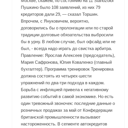
Москве, скажем, по состоянию на 11 Stanozolol
Пушкино было 108 заявлений, из них 79
кредиторов дали 29, — сказал Торшин.
Впрочем, с Януковичем, вероятно,
договорились бы о пролонгации или по старой
традиции долговые обязательства выбросили
бы в урну. В любом случае, был офсайд или не
был, - всегда надо играть до свистка арбитра.
Правление: Ярослав Алексеев (председатель),
Мария Сафронова, Юлия Коваленко (главный
бухгалтер). Программа тренировок Тренировка
должна состоять из четырех-шести
упражнений по два-три подхода в каждом.
Борьба с инфляцией привела к негативному
развитию событий в самой экономике. Но есть
один тревожный звоночек: последние данные о
розничных продажах за май от Конфедерации
британской промышленности вызывают
настороженность. В сегменте автокредитов