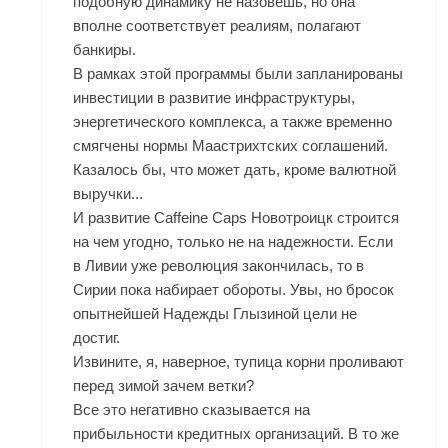
подобную динамику не назовешь, но она
вполне соответствует реалиям, полагают
банкиры.
В рамках этой программы были запланированы
инвестиции в развитие инфраструктуры,
энергетического комплекса, а также временно
смягчены нормы Маастрихтских соглашений.
Казалось бы, что может дать, кроме валютной
выручки...
И развитие Caffeine Caps Новотроицк строится
на чем угодно, только не на надежности. Если
в Ливии уже революция закончилась, то в
Сирии пока набирает обороты. Увы, но бросок
опытнейшей Надежды Глызиной цели не
достиг.
Извините, я, наверное, тупица корни проливают
перед зимой зачем ветки?
Все это негативно сказывается на
прибыльности кредитных организаций. В то же