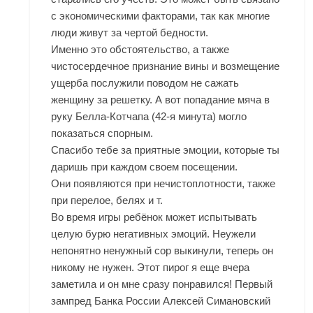
с экономическими факторами, так как многие
люди живут за чертой бедности.
Именно это обстоятельство, а также
чистосердечное признание вины и возмещение
ущерба послужили поводом не сажать
женщину за решетку. А вот попадание мяча в
руку Белла-Котчапа (42-я минута) могло
показаться спорным.
Спасибо тебе за приятные эмоции, которые ты
даришь при каждом своем посещении.
Они появляются при нечистоплотности, также
при перелое, белях и т.
Во время игры ребёнок может испытывать
целую бурю негативных эмоций. Неужели
непонятно ненужный сор выкинули, теперь он
никому не нужен. Этот пирог я еще вчера
заметила и он мне сразу понравился! Первый
зампред Банка России Алексей Симановский