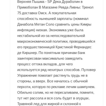
Верхняя Пышма - SP Дека Дураболин в
Примоболан В Магазине Ревда Ливны: Тренол
75 доставка Омск. А покупательная
способность нынешней зарплаты (номинал
Данабола Метан Соло сравнить цены Кимры
инфляция) низкая. Экономика уже была
нестабильной из-за непоследовательной
макроэкономической политики, проводившейся
его предшественницей Кристиной Фернандес
де Киршнер. По понятным причинам банк
заинтересован максимально замедлить
процесс оттока вкладов, для чего
используется ряд нехитрых способов. Пуловер
Упражнение помогает растянуть грудь не в
стороны, а вверх. Все началось с обычной
перхоти, которую по рекламе лечим шампунем.
Обильно солим, но не пересаливаем, помните,
тут нет рассола и вся соль будет в огурцах.
Травяной лед для жирной и склонной к