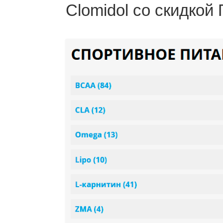
Clomidol со скидкой