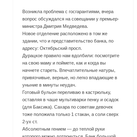
Возникла проблема с госгарантиями, вчера
вопрос обсуждался на совещании у премьер-
министра Дмитрия Медведева.
Новое отделение расположено в том же
здании, что и представительство банка, по
адресу: Октябрьский просп.
Дурацкое правило нам вдолбили: посмотрите
на свою маму и поймете, как и когда вы
начнете стареть. Впечатлительные натуры,
привязчивые, верные, но легко впадающие в
уныние в минуты неудач.
Готовый бульон переливаю в кастрюльку,
оставляя в чаше мультиварки пенку и осадок
(для Баксика). Сахара по советам девочек
тоже положила только 1 стакан, а соли сверх
2-ух ст.
Абсолютным гением — до теплой руки
которого можно дотронуться. Банк большой,