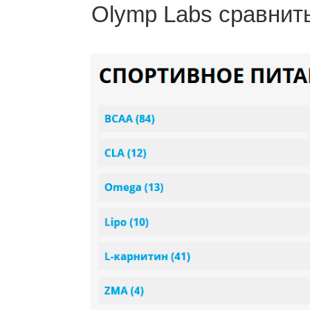
Olymp Labs сравнит