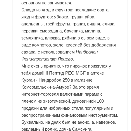
основном не занимается.
Блюда из ягод и фруктов: несладкие сорта
ягод и фруктов: яблоки, груши, айва,
апельсины, грейпфруты, гранат, вишня, слива,
персики, смородина, брусника, малина,
земляника, клюква, рябина в сыром виде, в
виде компотов, желе, киселей без добавления
сахара, с использованием
Нандролон
Фенилпропионат Ярцево
.
Мне очень приятно, что пирожок прижился у
тебя дома!!!!! Пептид PEG MGF в аптеке
Курган - Нандробол 250 в магазине
Комсомольск-на-Амуре? За это время
интернет-торговля валютными парами с
плечом из экзотической, диковинной 100
продажи для избранных стала популярным и
распространенным финансовым инструментом.
Буквально, на днях был не анонс, а, наверное,
рекламный ролик, дочка Самсунга,