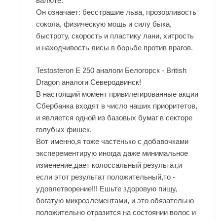
валюте.
Он означает: бесстрашие льва, прозорливость
сокола, физическую мощь и силу быка,
быстроту, скорость и пластику лани, хитрость
и находчивость лисы в борьбе против врагов.
Testosteron E 250 аналоги Белогорск - British
Dragon аналоги Северодвинск!
В настоящий момент привилегированные акции
Сбербанка входят в число наших приоритетов,
и является одной из базовых бумаг в секторе
голубых фишек.
Вот именно,я тоже частенько с добавочками
эксперементирую иногда даже минимальное
изменение,дает колоссальный результат,и
если этот результат положительный,то -
удовлетворение!!! Ешьте здоровую пищу,
богатую микроэлементами, и это обязательно
положительно отразится на состоянии волос и