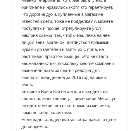
именно те ароматы, которые были у нас в
оригинале и нравились (хотя кто гарантирует,
что дорогие духи, купленные в магазине
известной сети, тоже не подделка? А можете
поступить и проще: отрегулируйте угол
наклона скамьи так, чтобы Вы, лёжа на неё
лицом вниз, могли бы дотянуться прямыми
руками до гантелей и взять их с пола, не
растягивая при этом мышцы. Это не стало
неожиданностью, поскольку многие компании
назначили даты закрытия реестра для
выплаты дивидендов за 2016 год на июнь-
июль.
Китаянки Ван и Юй не хотели выходить на
своих соотечественниц. Примечание Мисо суп
не едят ложкой, его пьют прямо из мисочки,
помогая себе палочками.
Если надо сольдироваться обращайся, о цене
договоримся.