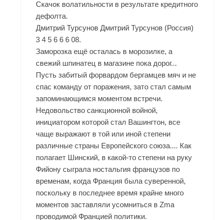
Скачок волатильности в результате кредитного
дефолта.
Дмитрий Турсунов Дмитрий Турсунов (Россия)
3 4 5 6 6 6 08.
Заморозка ещё осталась в морозилке, а
свежий шпинатец в магазине пока дорог...
Пусть забитый форвардом бергамцев мяч и не
спас команду от поражения, зато стал самым
запоминающимся моментом встречи.
Недовольство санкционной войной,
инициатором которой стал Вашингтон, все
чаще выражают в той или иной степени
различные страны Европейского союза.... Как
полагает Шинский, в какой-то степени на руку
Фийону сыграла ностальгия французов по
временам, когда Франция была суверенной,
поскольку в последнее время крайне много
моментов заставляли усомниться в
Zma
проводимой Францией политики.