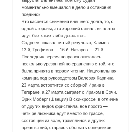
вырубил Валентина, поэтому судья
моментально вмешался в дело и остановил
поединок.
Что касается снижения внешнего долга, то, с
одной стороны, это хороший сигнал: выплаты
идут без каких-либо дефолтов.
Садреев показал пятый результат, Климов —
13-й, Трофимов — 16-й, Назаров — 21-й.
Последняя версия поправок оказалась
несколько урезанной по сравнению с той, что
была принята в первом чтении. Национальная
команда под руководством Валерия Карпина
23 марта встретится со сборной Ирана в
Тегеране, а 27 марта сыграет с Ираком в Сочи.
Эрик Моберг (Швеция) В ски-кроссе, в отличие
от других видов фристайла, все просто —
четыре лыжника едут вместо по трассе,
состоящей из волн, трамплинов и других
препятствий, стараясь обогнать соперников.